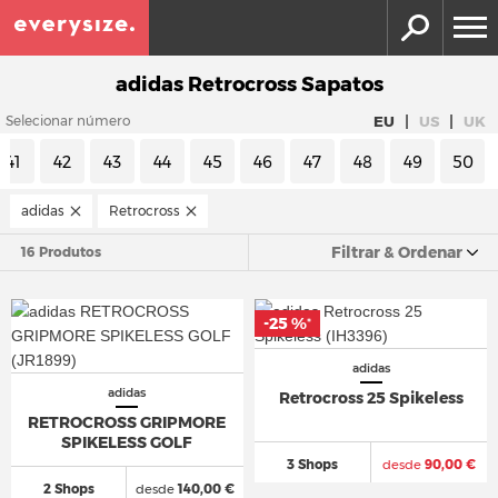
adidas Retrocross Sapatos
|
|
EU
US
UK
Selecionar número
41
42
43
44
45
46
47
48
49
50
adidas
Retrocross
Filtrar & Ordenar
16 Produtos
-25 %
*
adidas
adidas
Retrocross 25 Spikeless
RETROCROSS GRIPMORE
SPIKELESS GOLF
3 Shops
desde
90,00 €
2 Shops
desde
140,00 €