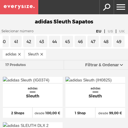
adidas Sleuth Sapatos
|
|
EU
US
UK
Selecionar número
40
41
42
43
44
45
46
47
48
49
adidas
Sleuth
Filtrar & Ordenar
17 Produtos
adidas
adidas
Sleuth
Sleuth
2 Shops
desde
100,00 €
1 Shop
desde
99,00 €