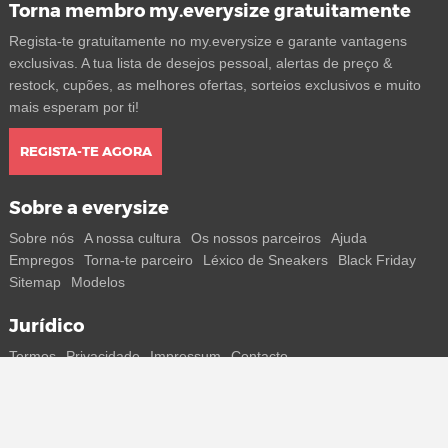
Torna membro my.everysize gratuitamente
Regista-te gratuitamente no my.everysize e garante vantagens
exclusivas. A tua lista de desejos pessoal, alertas de preço &
restock, cupões, as melhores ofertas, sorteios exclusivos e muito
mais esperam por ti!
REGISTA-TE AGORA
Sobre a everysize
Sobre nós
A nossa cultura
Os nossos parceiros
Ajuda
Empregos
Torna-te parceiro
Léxico de Sneakers
Black Friday
Sitemap
Modelos
Jurídico
Termos
Privacidade
Impressum
Contacto
Segue-nos
Recebe todas as informações sobre novos sneakers e